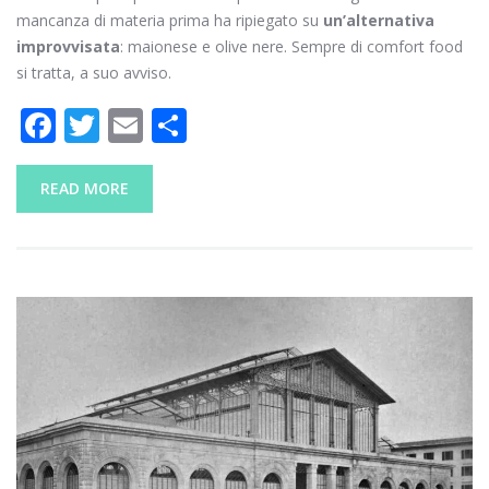
mancanza di materia prima ha ripiegato su
un’alternativa
improvvisata
: maionese e olive nere. Sempre di comfort food
si tratta, a suo avviso.
F
T
E
C
ac
w
m
o
e
itt
ai
n
READ MORE
b
er
l
di
o
vi
o
di
k