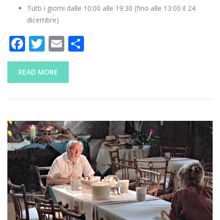
Tutti i giorni dalle 10:00 alle 19:30 (fino alle 13:00 il 24
dicembre)
F
T
E
C
ac
w
m
o
e
itt
ai
n
READ MORE
b
er
l
di
o
vi
o
di
k