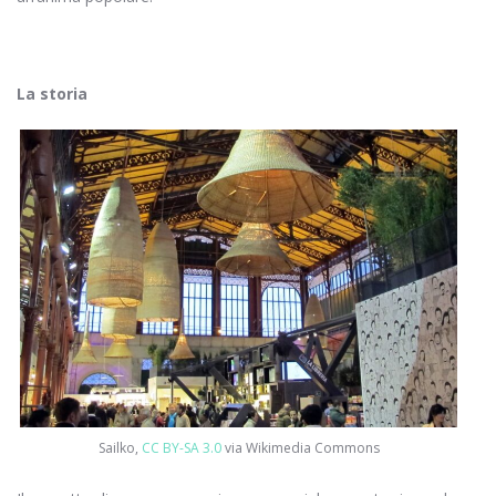
La storia
Sailko,
CC BY-SA 3.0
via Wikimedia Commons