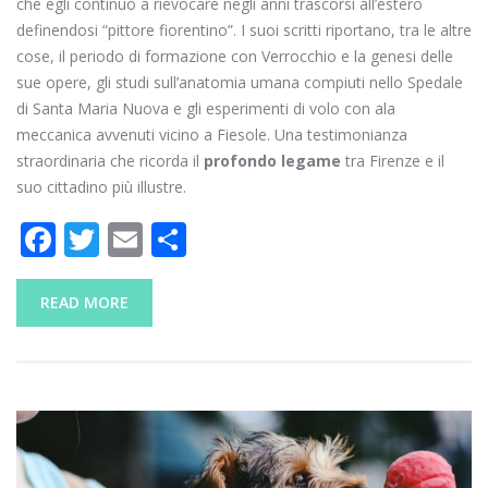
che egli continuò a rievocare negli anni trascorsi all’estero
definendosi “pittore fiorentino”. I suoi scritti riportano, tra le altre
cose, il periodo di formazione con Verrocchio e la genesi delle
sue opere, gli studi sull’anatomia umana compiuti nello Spedale
di Santa Maria Nuova e gli esperimenti di volo con ala
meccanica avvenuti vicino a Fiesole. Una testimonianza
straordinaria che ricorda il
profondo legame
tra Firenze e il
suo cittadino più illustre.
F
T
E
C
ac
w
m
o
e
itt
ai
n
READ MORE
b
er
l
di
o
vi
o
di
k