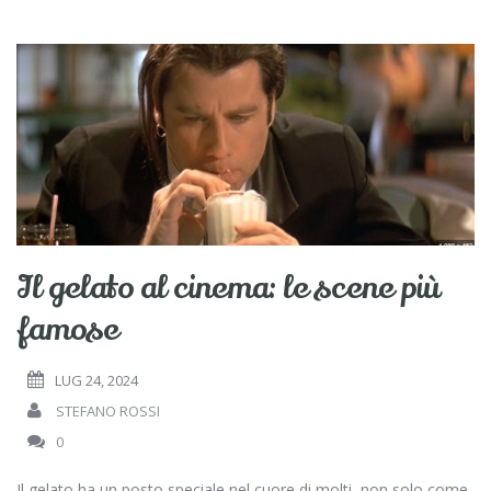
o
vi
o
di
k
Il gelato al cinema: le scene più
famose
LUG 24, 2024
STEFANO ROSSI
0
Il gelato ha un posto speciale nel cuore di molti, non solo come