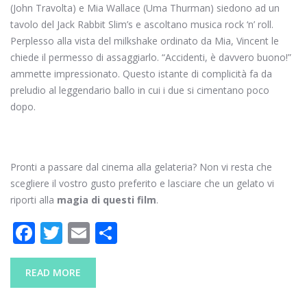
(John Travolta) e Mia Wallace (Uma Thurman) siedono ad un
tavolo del Jack Rabbit Slim’s e ascoltano musica rock ‘n’ roll.
Perplesso alla vista del milkshake ordinato da Mia, Vincent le
chiede il permesso di assaggiarlo. “Accidenti, è davvero buono!”
ammette impressionato. Questo istante di complicità fa da
preludio al leggendario ballo in cui i due si cimentano poco
dopo.
Pronti a passare dal cinema alla gelateria? Non vi resta che
scegliere il vostro gusto preferito e lasciare che un gelato vi
riporti alla
magia di questi film
.
F
T
E
C
ac
w
m
o
e
itt
ai
n
READ MORE
b
er
l
di