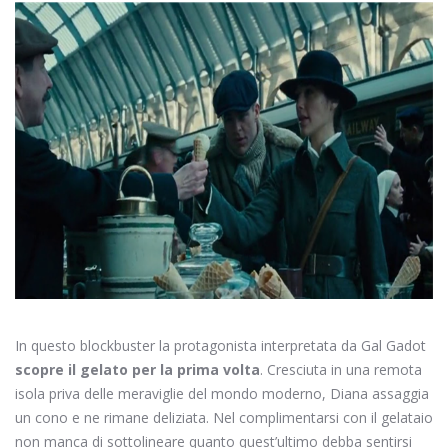
In questo blockbuster la protagonista interpretata da Gal Gadot
scopre il gelato per la prima volta
. Cresciuta in una remota
isola priva delle meraviglie del mondo moderno, Diana assaggia
un cono e ne rimane deliziata. Nel complimentarsi con il gelataio
non manca di sottolineare quanto quest’ultimo debba sentirsi