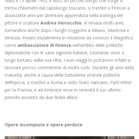
Nato il 15 aprile 1452 a Vinci, un piccolo borgo che sorge a
trenta chilometri dal capoluogo toscano, si trasferì a Firenze a
diciassette anni per diventare apprendista nella bottega del
pittore e scultore
Andrea Verrocchio
. Vi rimase molti anni,
tornandovi anche dopo i lunghi soggiorni a Milano, Mantova e
Venezia. Inviato inizialmente in missione da Lorenzo il Magnifico
come
ambasciatore di Firenze
nell’ambito delle politiche
diplomatiche con le varie signorie italiane, Leonardo visse a
lungo lontano dalla sua città. I suoi viaggi lo portarono infatti a
lavorare presso committenti di molte corti. Durante gli anni della
maturità, anche a causa delle turbolente vicende politiche
dell’epoca, si trasferì a Roma e nello Stato Vaticano. Partì infine
per la Francia, e ad Amboise visse in serenità il suo ultimo
periodo assistito da due fedeli allievi.
Opere incompiute e opere perdute