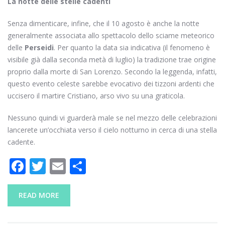
La notte delle stelle cadenti
Senza dimenticare, infine, che il 10 agosto è anche la notte
generalmente associata allo spettacolo dello sciame meteorico
delle
Perseidi
. Per quanto la data sia indicativa (il fenomeno è
visibile già dalla seconda metà di luglio) la tradizione trae origine
proprio dalla morte di San Lorenzo. Secondo la leggenda, infatti,
questo evento celeste sarebbe evocativo dei tizzoni ardenti che
uccisero il martire Cristiano, arso vivo su una graticola.
Nessuno quindi vi guarderà male se nel mezzo delle celebrazioni
lancerete un’occhiata verso il cielo notturno in cerca di una stella
cadente.
F
T
E
C
ac
w
m
o
e
itt
ai
n
READ MORE
b
er
l
di