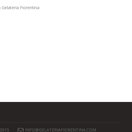
a Gelateria Fiorentina:
 3915
INFO@GELATERIAFIORENTINA.COM