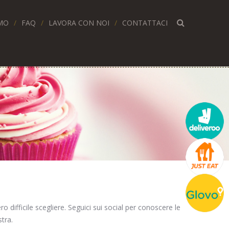
MO
FAQ
LAVORA CON NOI
CONTATTACI
o difficile scegliere. Seguici sui social per conoscere le
stra.