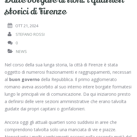
Dalle borgate ai rioni: i quartieri
storici di Firenze
OTT 21, 2024
STEFANO ROSSI
0
NEWS
Nel corso della sua lunga storia, la città di Firenze è stata
oggetto di numerosi frazionamenti e raggruppamenti, necessari
al
buon governo
della Repubblica. Il primo agglomerato
romano aveva assorbito al suo interno intere borgate formatesi
lungo le principali vie di comunicazione. Da qui iniziarono presto
a definirsi delle vere sezioni amministrative che erano talvolta
guidate dai propri capitani o gonfalonieri.
Ancora oggi gli attuali quartieri sono suddivisi in aree che
comprendono talvolta solo una manciata di vie e piazze.
Nonostante i molti cambiamenti occorsi nella seconda metà del