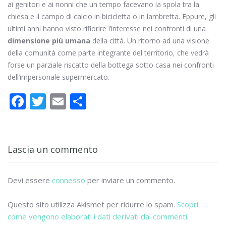
ai genitori e ai nonni che un tempo facevano la spola tra la
chiesa e il campo di calcio in bicicletta o in lambretta. Eppure, gli
ultimi anni hanno visto rifiorire l’interesse nei confronti di una
dimensione più umana
della città. Un ritorno ad una visione
della comunità come parte integrante del territorio, che vedrà
forse un parziale riscatto della bottega sotto casa nei confronti
dell’impersonale supermercato.
F
T
E
C
ac
w
m
o
e
itt
ai
n
b
er
l
di
Lascia un commento
o
vi
o
di
Devi essere
connesso
per inviare un commento.
k
Questo sito utilizza Akismet per ridurre lo spam.
Scopri
come vengono elaborati i dati derivati dai commenti
.