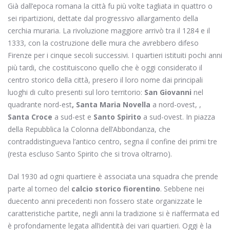
Già dall’epoca romana la città fu più volte tagliata in quattro o
sei ripartizioni, dettate dal progressivo allargamento della
cerchia muraria. La rivoluzione maggiore arrivò tra il 1284 e il
1333, con la costruzione delle mura che avrebbero difeso
Firenze per i cinque secoli successivi. I quartieri istituiti pochi anni
più tardi, che costituiscono quello che è oggi considerato il
centro storico della città, presero il loro nome dai principali
luoghi di culto presenti sul loro territorio:
San Giovanni
nel
quadrante nord-est
, Santa Maria Novella
a nord-ovest, ,
Santa Croce
a sud-est e
Santo Spirito
a sud-ovest. In piazza
della Repubblica la Colonna dell’Abbondanza, che
contraddistingueva l’antico centro, segna il confine dei primi tre
(resta escluso Santo Spirito che si trova oltrarno).
Dal 1930 ad ogni quartiere è associata una squadra che prende
parte al torneo del
calcio storico fiorentino
. Sebbene nei
duecento anni precedenti non fossero state organizzate le
caratteristiche partite, negli anni la tradizione si è riaffermata ed
è profondamente legata all’identità dei vari quartieri. Oggi è la