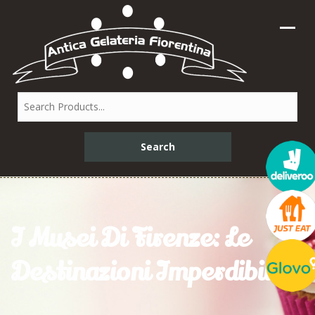
I Musei Di Firenze: Le
Destinazioni Imperdibili