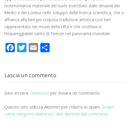
testimonianza materiale del ruolo esercitato dalle dinastie dei
Medici e dei Lorena nello sviluppo della ricerca scientifica, che si
affianca alla ben più corposa tradizione artistica così ben
rappresentata nei musei della città e che costituisce
l’impareggiabile vanto di Firenze nel panorama mondiale.
F
T
E
C
ac
w
m
o
e
itt
ai
n
b
er
l
di
Lascia un commento
o
vi
o
di
Devi essere
connesso
per inviare un commento.
k
Questo sito utilizza Akismet per ridurre lo spam.
Scopri
come vengono elaborati i dati derivati dai commenti
.