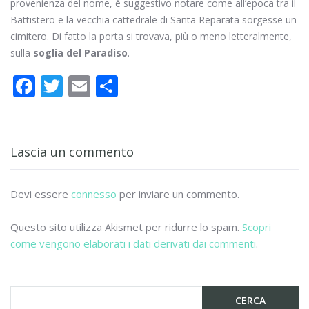
provenienza del nome, è suggestivo notare come all’epoca tra il
Battistero e la vecchia cattedrale di Santa Reparata sorgesse un
cimitero. Di fatto la porta si trovava, più o meno letteralmente,
sulla
soglia del Paradiso
.
F
T
E
C
ac
w
m
o
e
itt
ai
n
b
er
l
di
Lascia un commento
o
vi
o
di
Devi essere
connesso
per inviare un commento.
k
Questo sito utilizza Akismet per ridurre lo spam.
Scopri
come vengono elaborati i dati derivati dai commenti
.