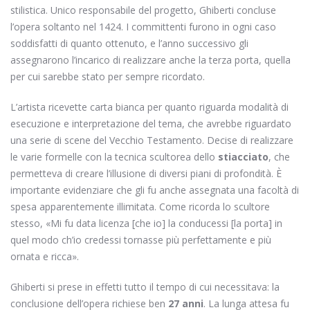
stilistica. Unico responsabile del progetto, Ghiberti concluse
l’opera soltanto nel 1424. I committenti furono in ogni caso
soddisfatti di quanto ottenuto, e l’anno successivo gli
assegnarono l’incarico di realizzare anche la terza porta, quella
per cui sarebbe stato per sempre ricordato.
L’artista ricevette carta bianca per quanto riguarda modalità di
esecuzione e interpretazione del tema, che avrebbe riguardato
una serie di scene del Vecchio Testamento. Decise di realizzare
le varie formelle con la tecnica scultorea dello
stiacciato
, che
permetteva di creare l’illusione di diversi piani di profondità. È
importante evidenziare che gli fu anche assegnata una facoltà di
spesa apparentemente illimitata. Come ricorda lo scultore
stesso, «Mi fu data licenza [che io] la conducessi [la porta] in
quel modo ch’io credessi tornasse più perfettamente e più
ornata e ricca».
Ghiberti si prese in effetti tutto il tempo di cui necessitava: la
conclusione dell’opera richiese ben
27 anni
. La lunga attesa fu