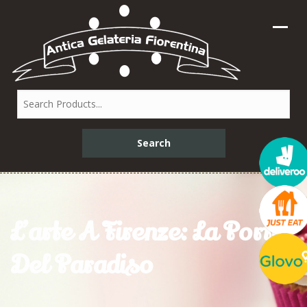
L’arte A Firenze: La Porta
Del Paradiso