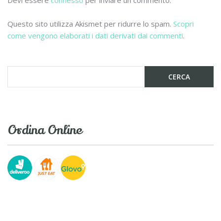
o
di
Devi essere
connesso
per inviare un commento.
k
Questo sito utilizza Akismet per ridurre lo spam.
Scopri
come vengono elaborati i dati derivati dai commenti
.
Ordina Online