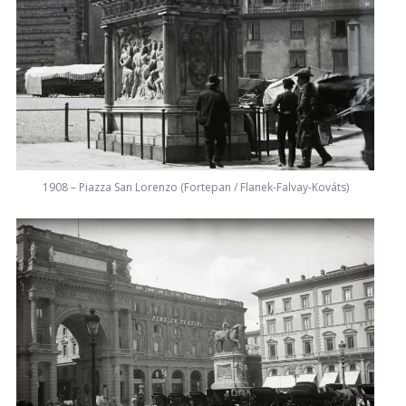
1908 – Piazza San Lorenzo (Fortepan / Flanek-Falvay-Kováts)