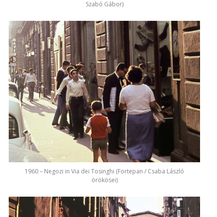
Szabó Gábor)
1960 – Negozi in Via dei Tosinghi (Fortepan / Csaba László
örökösei)