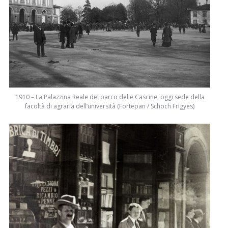
1910 – La Palazzina Reale del parco delle Cascine, oggi sede della
facoltà di agraria dell’università (Fortepan / Schoch Frigyes)