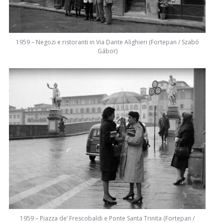
1959 – Negozi e ristoranti in Via Dante Alighieri (Fortepan / Szabó
Gábor)
1959 – Piazza de’ Frescobaldi e Ponte Santa Trinita (Fortepan /