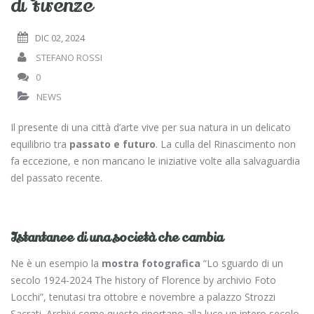
di Firenze
DIC 02, 2024
STEFANO ROSSI
0
NEWS
Il presente di una città d’arte vive per sua natura in un delicato
equilibrio tra
passato e futuro
. La culla del Rinascimento non
fa eccezione, e non mancano le iniziative volte alla salvaguardia
del passato recente.
Istantanee di una società che cambia
Ne è un esempio la
mostra fotografica
“Lo sguardo di un
secolo 1924-2024 The history of Florence by archivio Foto
Locchi”, tenutasi tra ottobre e novembre a palazzo Strozzi
Sacrati. Archivi come questo riportano alla luce un intero secolo