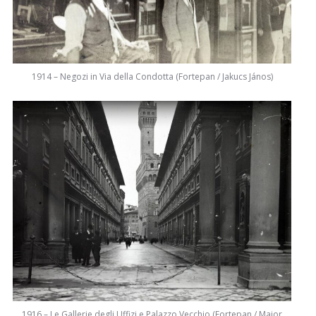
1914 – Negozi in Via della Condotta (Fortepan / Jakucs János)
1916 – Le Gallerie degli Uffizi e Palazzo Vecchio (Fortepan / Major