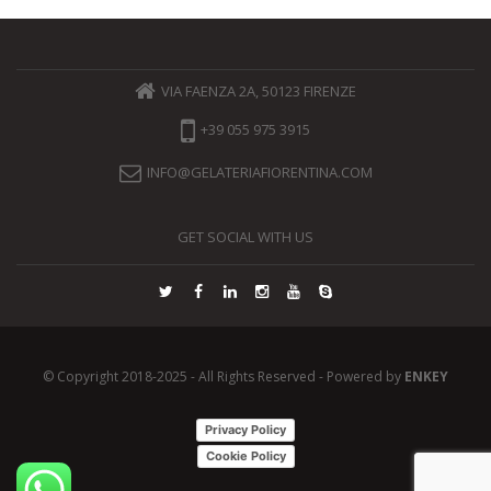
VIA FAENZA 2A, 50123 FIRENZE
+39 055 975 3915
INFO@GELATERIAFIORENTINA.COM
GET SOCIAL WITH US
© Copyright 2018-2025 - All Rights Reserved - Powered by
ENKEY
Privacy Policy
Cookie Policy