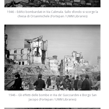
1946 – Edifici bombardati in Via Calimala. Sullo sfondo si scorge la
chiesa di Orsanmichele (Fortepan / UWM Libraries)
1946 – Gli effetti delle bombe in Via de’ Guicciardini e Borgo San
Jacopo (Fortepan / UWM Libraries)