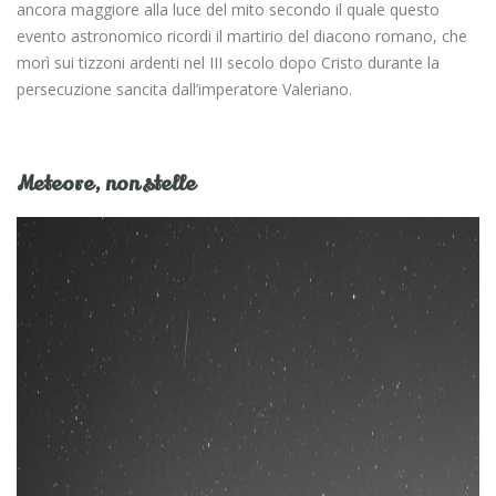
ancora maggiore alla luce del mito secondo il quale questo
evento astronomico ricordi il martirio del diacono romano, che
morì sui tizzoni ardenti nel III secolo dopo Cristo durante la
persecuzione sancita dall’imperatore Valeriano.
Meteore, non stelle