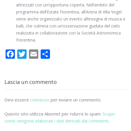
attrezzati con un’opportuna coperta. Nell’ambito del
programma dell’Estate Fiorentina, all’Arena di Villa Vogel
viene anche organizzato un evento all’insegna di musica e
balli, che culmina con un’osservazione guidata del cielo
realizzata in collaborazione con la Società Astronomica
Fiorentina.
F
T
E
C
ac
w
m
o
e
itt
ai
n
b
er
l
di
Lascia un commento
o
vi
o
di
Devi essere
connesso
per inviare un commento.
k
Questo sito utilizza Akismet per ridurre lo spam.
Scopri
come vengono elaborati i dati derivati dai commenti
.