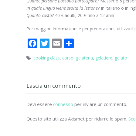
Quante persone possono partecipare?
Massimo 5 perso
In quale lingua viene svolta la lezione?
In italiano o in ing
Quanto costa?
40 € adulti, 20 € fino a 12 anni
Per maggiori informazioni e per prenotazioni, utilizza il
F
T
E
C
ac
w
m
o
cooking class
,
corso
,
gelateria
,
gelatiere
,
gelato
e
itt
ai
n
b
er
l
di
o
vi
Lascia un commento
o
di
k
Devi essere
connesso
per inviare un commento.
Questo sito utilizza Akismet per ridurre lo spam.
Sco