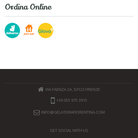
Ordina Online
VIA FAENZA 2A, 50123 FIRENZE
+39 055 975 3915
INFO@GELATERIAFIORENTINA.COM
GET SOCIAL WITH US