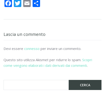
F
T
E
C
ac
w
m
o
e
itt
ai
n
b
er
l
di
o
vi
Lascia un commento
o
di
k
Devi essere
connesso
per inviare un commento.
Questo sito utilizza Akismet per ridurre lo spam.
Scopri
come vengono elaborati i dati derivati dai commenti
.