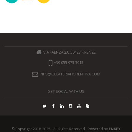
VIA FAENZA 2A, 50123 FIRENZE
+39 055 975 3915
INFO@GELATERIAFIORENTINA.COM
GET SOCIAL WITH US
© Copyright 2018-2025 - All Rights Reserved - Powered by
ENKEY