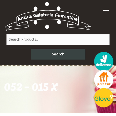
052 – 015 X