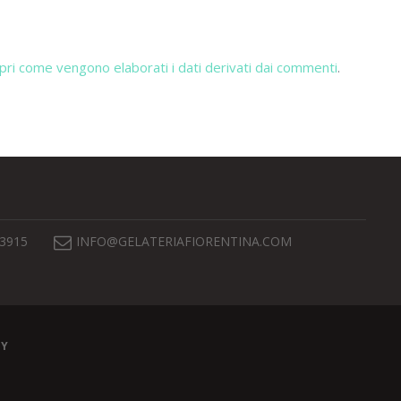
pri come vengono elaborati i dati derivati dai commenti
.
 3915
INFO@GELATERIAFIORENTINA.COM
EY