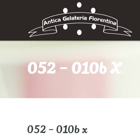
052 – 010b X
052 – 010b x