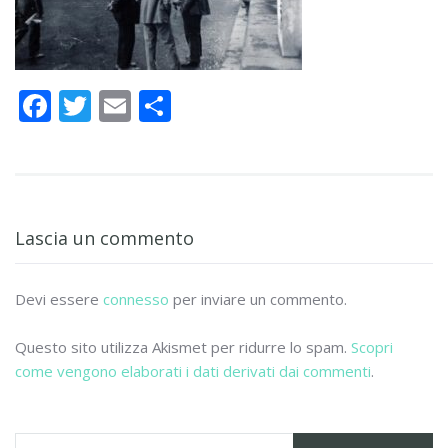
F
T
E
C
ac
w
m
o
e
itt
ai
n
b
er
l
di
o
vi
Lascia un commento
o
di
k
Devi essere
connesso
per inviare un commento.
Questo sito utilizza Akismet per ridurre lo spam.
Scopri
come vengono elaborati i dati derivati dai commenti
.