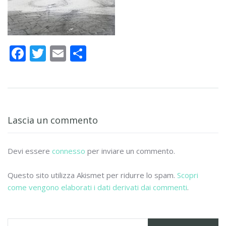
F
T
E
C
ac
w
m
o
e
itt
ai
n
b
er
l
di
o
vi
Lascia un commento
o
di
k
Devi essere
connesso
per inviare un commento.
Questo sito utilizza Akismet per ridurre lo spam.
Scopri
come vengono elaborati i dati derivati dai commenti
.