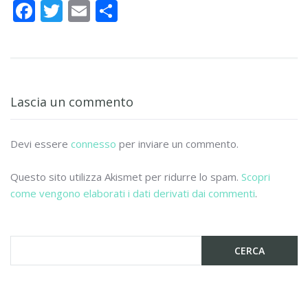
F
T
E
C
ac
w
m
o
e
itt
ai
n
b
er
l
di
o
vi
Lascia un commento
o
di
k
Devi essere
connesso
per inviare un commento.
Questo sito utilizza Akismet per ridurre lo spam.
Scopri
come vengono elaborati i dati derivati dai commenti
.