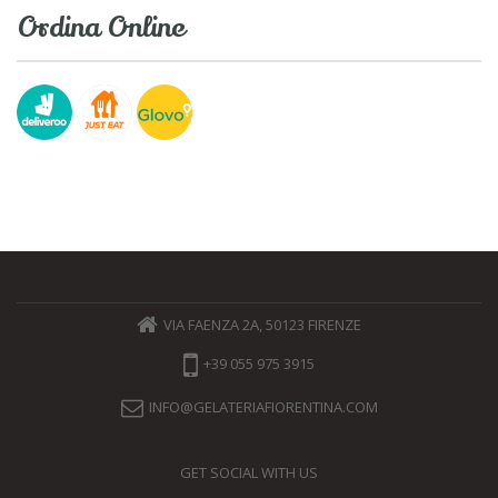
Ordina Online
VIA FAENZA 2A, 50123 FIRENZE
+39 055 975 3915
INFO@GELATERIAFIORENTINA.COM
GET SOCIAL WITH US