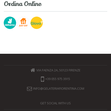
Ordina Online
VIA FAENZA 2A, 50123 FIRENZE
+39 055 975 3915
INFO@GELATERIAFIORENTINA.COM
GET SOCIAL WITH US