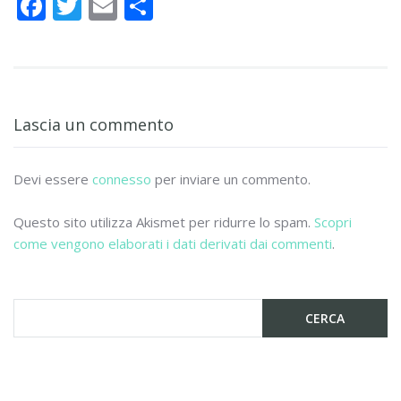
F
T
E
C
ac
w
m
o
e
itt
ai
n
b
er
l
di
o
vi
Lascia un commento
o
di
k
Devi essere
connesso
per inviare un commento.
Questo sito utilizza Akismet per ridurre lo spam.
Scopri
come vengono elaborati i dati derivati dai commenti
.