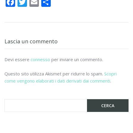
F
T
E
C
ac
w
m
o
e
itt
ai
n
b
er
l
di
o
vi
Lascia un commento
o
di
k
Devi essere
connesso
per inviare un commento.
Questo sito utilizza Akismet per ridurre lo spam.
Scopri
come vengono elaborati i dati derivati dai commenti
.