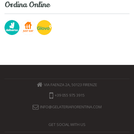
Ordina Online
VIA FAENZA 2A, 50123 FIRENZE
+39 055 975 3915
INFO@GELATERIAFIORENTINA.COM
GET SOCIAL WITH US