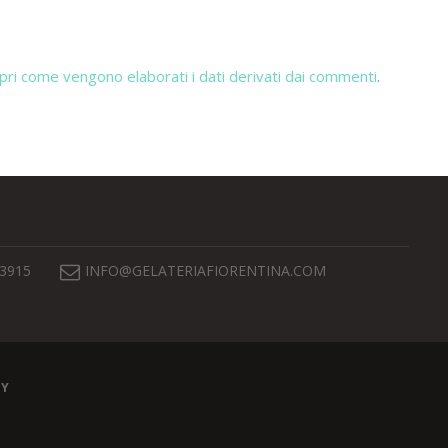
pri come vengono elaborati i dati derivati dai commenti
.
 3915
INFO@GELATERIAFIORENTINA.COM
EY