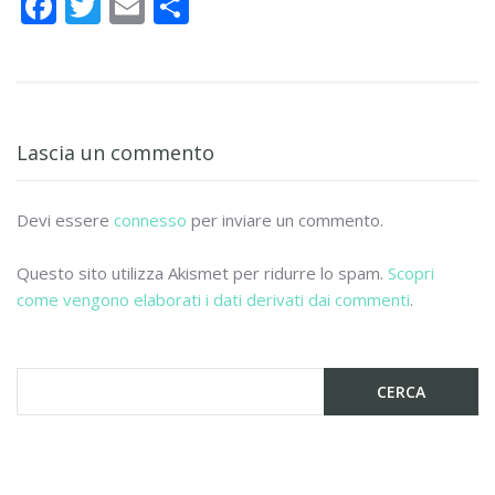
F
T
E
C
ac
w
m
o
e
itt
ai
n
b
er
l
di
o
vi
Lascia un commento
o
di
k
Devi essere
connesso
per inviare un commento.
Questo sito utilizza Akismet per ridurre lo spam.
Scopri
come vengono elaborati i dati derivati dai commenti
.