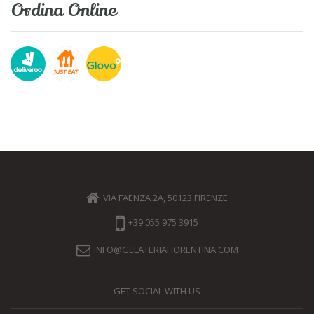
Ordina Online
VIA FAENZA 2A, 50123 FIRENZE
+39 055 975 3915
INFO@GELATERIAFIORENTINA.COM
GET SOCIAL WITH US