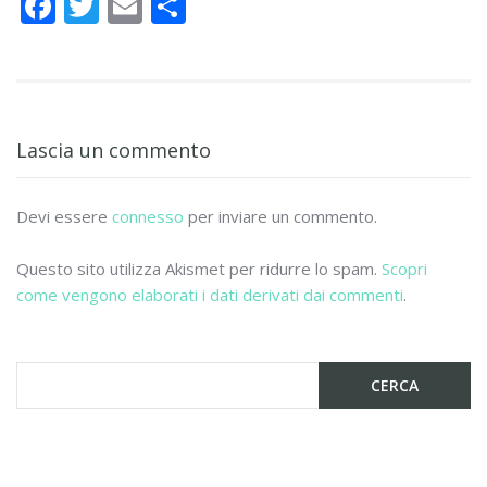
F
T
E
C
ac
w
m
o
e
itt
ai
n
b
er
l
di
o
vi
Lascia un commento
o
di
k
Devi essere
connesso
per inviare un commento.
Questo sito utilizza Akismet per ridurre lo spam.
Scopri
come vengono elaborati i dati derivati dai commenti
.