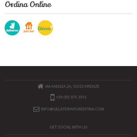
Ordina Online
VIA FAENZA 2A, 50123 FIRENZE
+39 055 975 3915
INFO@GELATERIAFIORENTINA.COM
GET SOCIAL WITH US