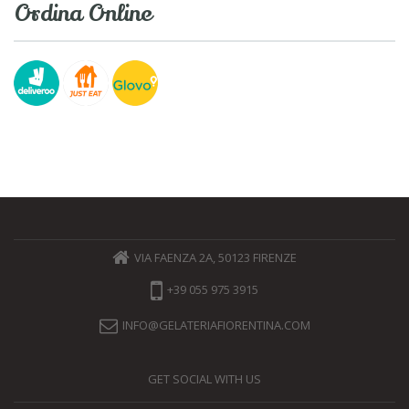
Ordina Online
VIA FAENZA 2A, 50123 FIRENZE
+39 055 975 3915
INFO@GELATERIAFIORENTINA.COM
GET SOCIAL WITH US