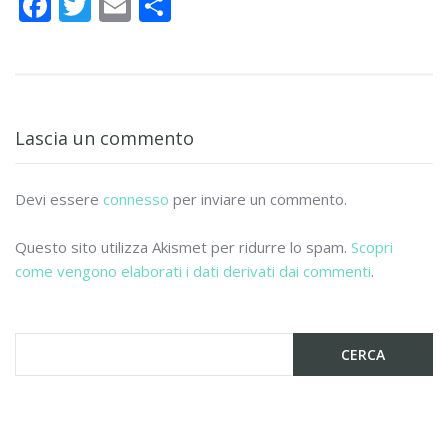
F
T
E
C
ac
w
m
o
e
itt
ai
n
b
er
l
di
o
vi
Lascia un commento
o
di
k
Devi essere
connesso
per inviare un commento.
Questo sito utilizza Akismet per ridurre lo spam.
Scopri
come vengono elaborati i dati derivati dai commenti
.