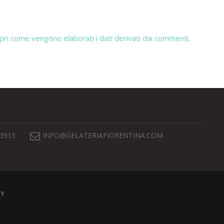
pri come vengono elaborati i dati derivati dai commenti
.
 3915
INFO@GELATERIAFIORENTINA.COM
EY