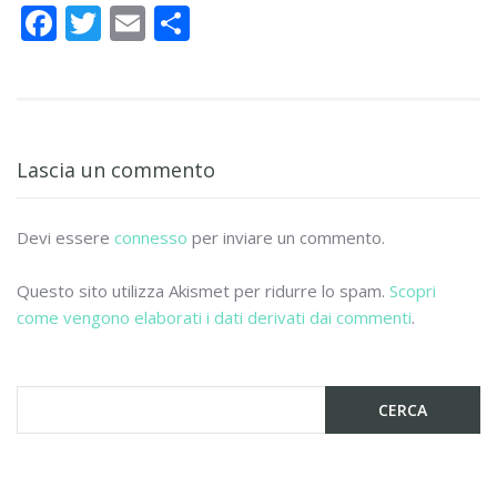
F
T
E
C
ac
w
m
o
e
itt
ai
n
b
er
l
di
o
vi
Lascia un commento
o
di
k
Devi essere
connesso
per inviare un commento.
Questo sito utilizza Akismet per ridurre lo spam.
Scopri
come vengono elaborati i dati derivati dai commenti
.