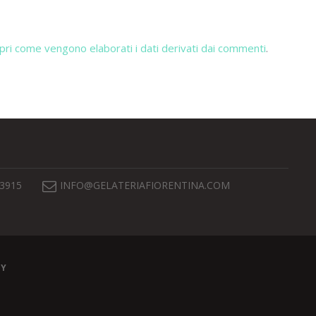
pri come vengono elaborati i dati derivati dai commenti
.
 3915
INFO@GELATERIAFIORENTINA.COM
EY