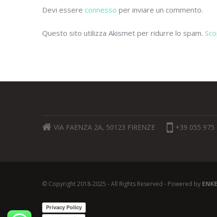
k
Devi essere
connesso
per inviare un commento.
Questo sito utilizza Akismet per ridurre lo spam.
Sco
VIA FAENZA 2A, 50123 FIRENZE
+39 055 975
© Copyright 2018-2025 - All Rights Reserved - Powered by
ENK
Privacy Policy