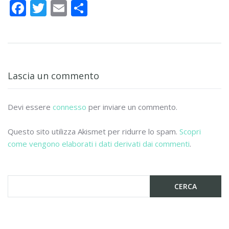
F
T
E
C
ac
w
m
o
e
itt
ai
n
b
er
l
di
o
vi
Lascia un commento
o
di
k
Devi essere
connesso
per inviare un commento.
Questo sito utilizza Akismet per ridurre lo spam.
Scopri
come vengono elaborati i dati derivati dai commenti
.