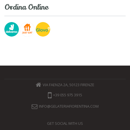
Ordina Online
VIA FAENZA 2A, 50123 FIRENZE
+39 055 975 3915
INFO@GELATERIAFIORENTINA.COM
GET SOCIAL WITH US