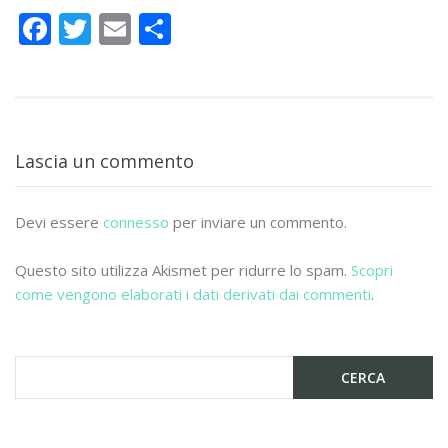
F
T
E
C
ac
w
m
o
e
itt
ai
n
b
er
l
di
o
vi
Lascia un commento
o
di
k
Devi essere
connesso
per inviare un commento.
Questo sito utilizza Akismet per ridurre lo spam.
Scopri
come vengono elaborati i dati derivati dai commenti
.