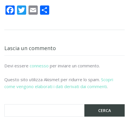
F
T
E
C
ac
w
m
o
e
itt
ai
n
b
er
l
di
o
vi
Lascia un commento
o
di
k
Devi essere
connesso
per inviare un commento.
Questo sito utilizza Akismet per ridurre lo spam.
Scopri
come vengono elaborati i dati derivati dai commenti
.