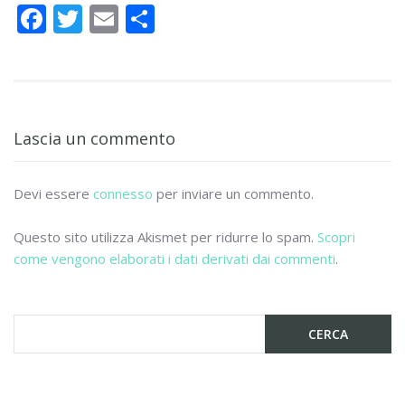
F
T
E
C
ac
w
m
o
e
itt
ai
n
b
er
l
di
o
vi
Lascia un commento
o
di
k
Devi essere
connesso
per inviare un commento.
Questo sito utilizza Akismet per ridurre lo spam.
Scopri
come vengono elaborati i dati derivati dai commenti
.