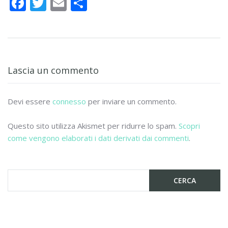
F
T
E
C
ac
w
m
o
e
itt
ai
n
b
er
l
di
o
vi
Lascia un commento
o
di
k
Devi essere
connesso
per inviare un commento.
Questo sito utilizza Akismet per ridurre lo spam.
Scopri
come vengono elaborati i dati derivati dai commenti
.