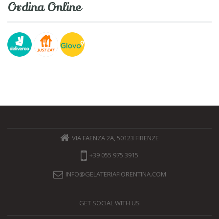
Ordina Online
VIA FAENZA 2A, 50123 FIRENZE
+39 055 975 3915
INFO@GELATERIAFIORENTINA.COM
GET SOCIAL WITH US