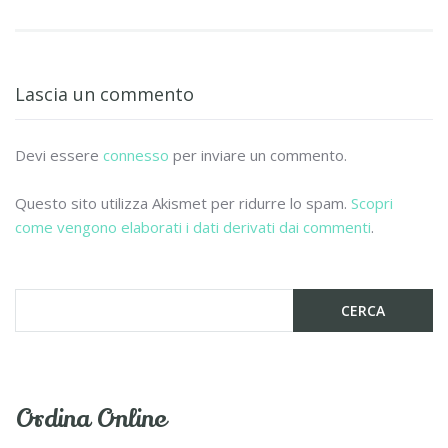
e
itt
ai
n
b
er
l
di
o
vi
Lascia un commento
o
di
k
Devi essere
connesso
per inviare un commento.
Questo sito utilizza Akismet per ridurre lo spam.
Scopri
come vengono elaborati i dati derivati dai commenti
.
Ordina Online