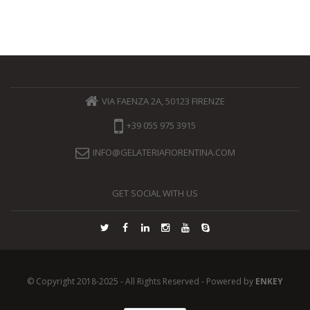
VIA FAENZA 2A, 50123 FIRENZE
+39 055 975 3915
INFO@GELATERIAFIORENTINA.COM
GET SOCIAL WITH US
© Copyright 2018-2025 - All Rights Reserved - Powered by
ENKEY