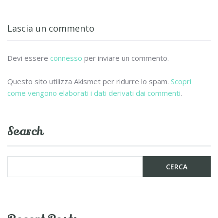
b
er
l
di
o
vi
Lascia un commento
o
di
k
Devi essere
connesso
per inviare un commento.
Questo sito utilizza Akismet per ridurre lo spam.
Scopri
come vengono elaborati i dati derivati dai commenti
.
Search