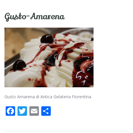
Gusto-Amarena
Gusto Amarena di Antica Gelateria Fiorentina.
F
T
E
C
ac
w
m
o
e
itt
ai
n