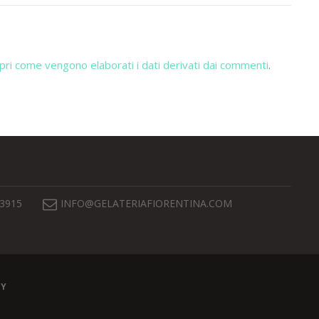
pri come vengono elaborati i dati derivati dai commenti
.
 3915
INFO@GELATERIAFIORENTINA.COM
EY