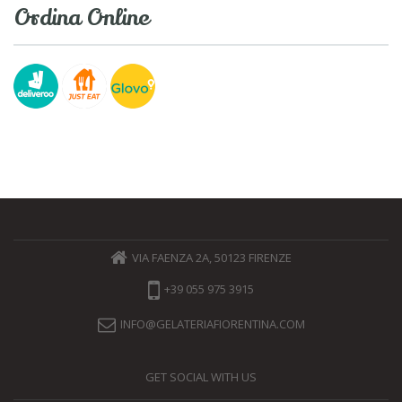
Ordina Online
VIA FAENZA 2A, 50123 FIRENZE
+39 055 975 3915
INFO@GELATERIAFIORENTINA.COM
GET SOCIAL WITH US