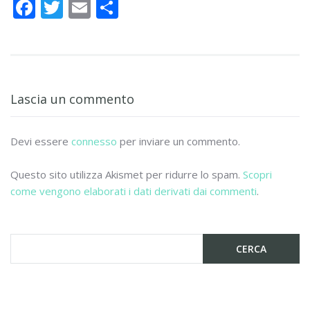
F
T
E
C
ac
w
m
o
e
itt
ai
n
b
er
l
di
o
vi
Lascia un commento
o
di
k
Devi essere
connesso
per inviare un commento.
Questo sito utilizza Akismet per ridurre lo spam.
Scopri
come vengono elaborati i dati derivati dai commenti
.