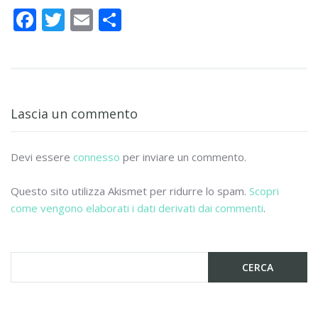
F
T
E
C
ac
w
m
o
e
itt
ai
n
b
er
l
di
o
vi
Lascia un commento
o
di
k
Devi essere
connesso
per inviare un commento.
Questo sito utilizza Akismet per ridurre lo spam.
Scopri
come vengono elaborati i dati derivati dai commenti
.