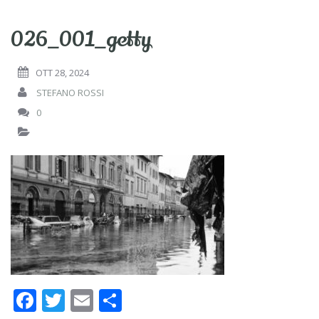
026_001_getty
OTT 28, 2024
STEFANO ROSSI
0
F
T
E
C