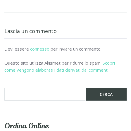
ac
w
m
o
e
itt
ai
n
b
er
l
di
o
vi
Lascia un commento
o
di
k
Devi essere
connesso
per inviare un commento.
Questo sito utilizza Akismet per ridurre lo spam.
Scopri
come vengono elaborati i dati derivati dai commenti
.
Ordina Online