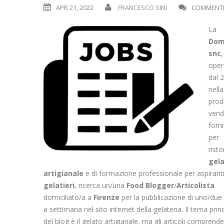
APR 21, 2022
FRANCESCO SINI
COMMENTI 
La
Dom
snc
,
oper
dal 
nella
prod
vend
forn
per
risto
gel
artigianale
e di formazione professionale per aspirant
gelatieri
, ricerca un/una
Food Blogger
/
Articolista
domiciliato/a a
Firenze
per la pubblicazione di uno/due a
a settimana nel sito internet della gelateria. Il tema prin
del blog è il gelato artigianale, ma gli articoli compren