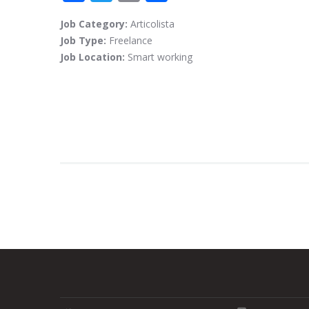
ac
w
m
o
Job Category:
Articolista
e
itt
ai
n
Job Type:
Freelance
b
er
l
di
Job Location:
Smart working
o
vi
o
di
k