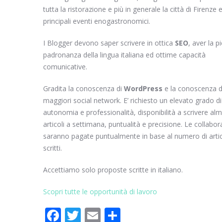
tutta la ristorazione e più in generale la città di Firenze e
principali eventi enogastronomici.
I Blogger devono saper scrivere in ottica
SEO
, aver la p
padronanza della lingua italiana ed ottime capacità
comunicative.
Gradita la conoscenza di
WordPress
e la conoscenza d
maggiori social network. E’ richiesto un elevato grado di
autonomia e professionalità, disponibilità a scrivere al
articoli a settimana, puntualità e precisione. Le collabor
saranno pagate puntualmente in base al numero di artic
scritti.
Accettiamo solo proposte scritte in italiano.
Scopri tutte le opportunità di lavoro
F
T
E
C