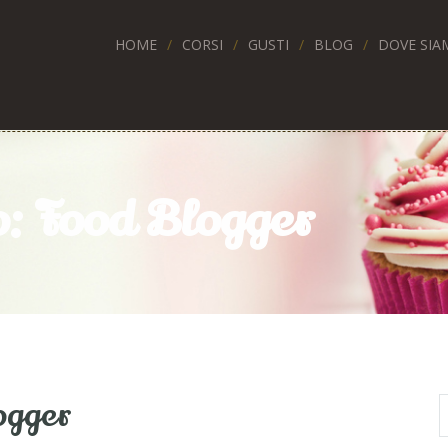
HOME
CORSI
GUSTI
BLOG
DOVE SIA
o: Food Blogger
logger