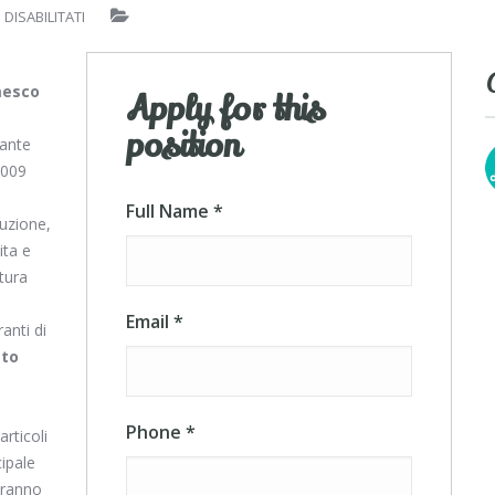
SU
DISABILITATI
OFFERTA
DI
LAVORO:
esco
FOOD
Apply for this
BLOGGER
position
ante
2009
Full Name
*
uzione,
ita e
itura
Email
*
ranti di
ato
i
Phone
*
rticoli
cipale
deranno